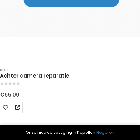
LG Q8
Achter camera reparatie
0
out of 5
€
55.00
Onze nieuwe vestiging in Kapellen
Negeren