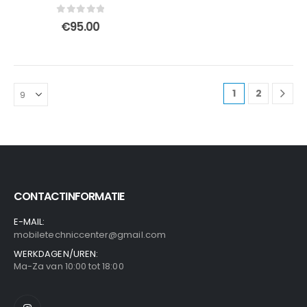
0
out of 5
€
95.00
1
2
CONTACTINFORMATIE
E-MAIL:
mobiletechniccenter@gmail.com
WERKDAGEN/UREN:
Ma-Za van 10:00 tot 18:00