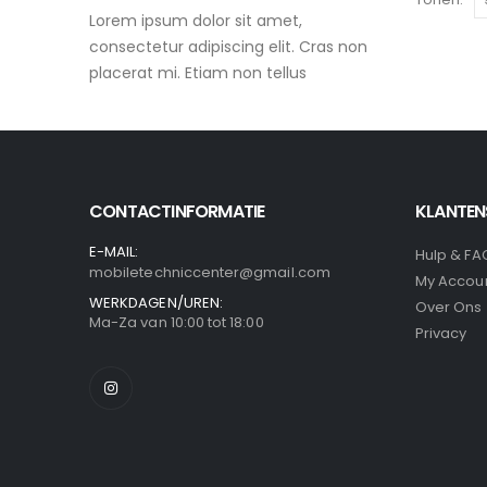
Lorem ipsum dolor sit amet,
consectetur adipiscing elit. Cras non
placerat mi. Etiam non tellus
CONTACTINFORMATIE
KLANTEN
E-MAIL:
Hulp & FA
mobiletechniccenter@gmail.com
My Accou
WERKDAGEN/UREN:
Over Ons
Ma-Za van 10:00 tot 18:00
Privacy