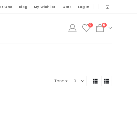
er Ons
Blog
My Wishlist
Cart
Log In
0
0
Tonen: