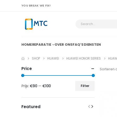
YOU BREAK WE FIX!
HOME
REPARATIE
OVER ONS
FAQ’S
DIENSTEN
SHOP
HUAWEI
HUAWEI HONOR SERIES
HUAWE
Price
Sorteren 
Prijs:
€90
—
€100
Filter
Min.
Max.
prijs
prijs
Featured