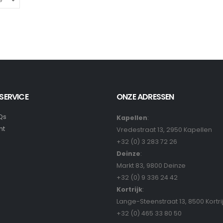
SERVICE
ONZE ADRESSEN
Qs
Kapellen
:
nt
Vredestraat 13, 2950 Kapellen
+32 (0) 3 283 72 26
Deinze
:
Markt 83, 9800 Deinze
+32 (0) 9 336 24 42
Kortrijk
:
Lange-Steenstraat 13, 8500 Kortri
+32 (0) 465 33 80 50