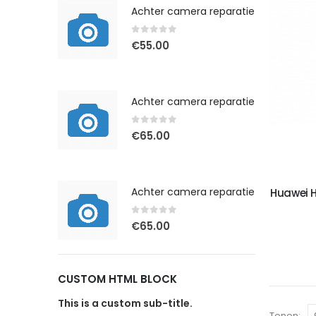
Achter camera reparatie
0
out of 5
€
55.00
Achter camera reparatie
0
out of 5
€
65.00
Achter camera reparatie
Huawei H
0
out of 5
€
65.00
CUSTOM HTML BLOCK
This is a custom sub-title.
Tonen: