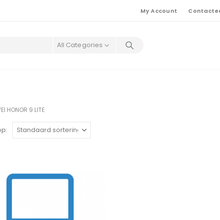
My Account
Contacte
All Categories
I HONOR 9 LITE
op: