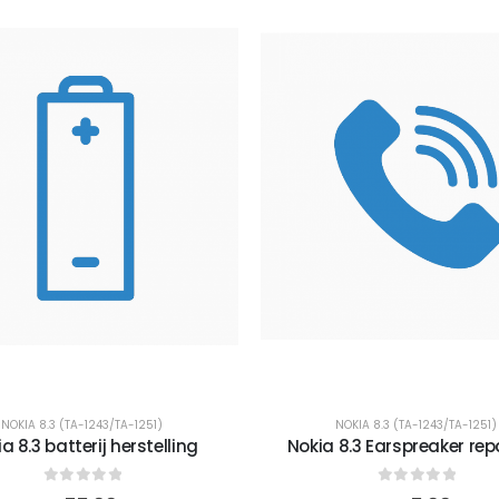
NOKIA 8.3 (TA-1243/TA-1251)
NOKIA 8.3 (TA-1243/TA-1251)
a 8.3 batterij herstelling
Nokia 8.3 Earspreaker rep
0
out of 5
0
out of 5