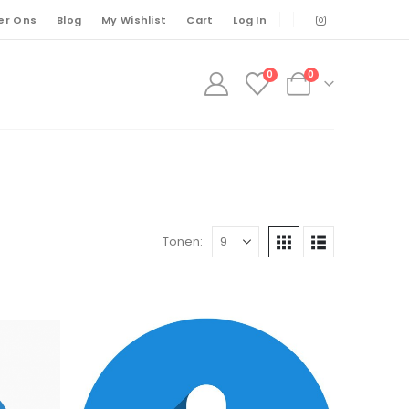
er Ons
Blog
My Wishlist
Cart
Log In
0
0
Tonen: