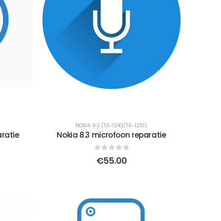
NOKIA 8.3 (TA-1243/TA-1251)
aratie
Nokia 8.3 microfoon reparatie
0
out of 5
€
55.00