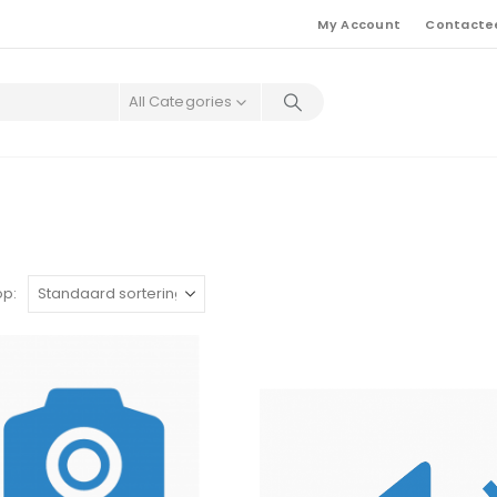
My Account
Contacte
All Categories
op: