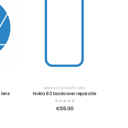
NOKIA 8.3 (TA-1243/TA-1251)
 lens
Nokia 8.3 backcover reparatie
0
out of 5
€
55.00