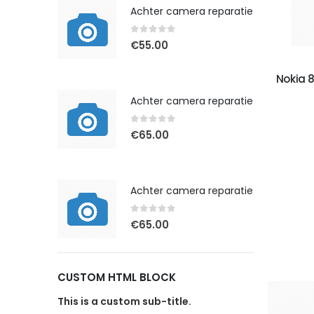
Achter camera reparatie
0
out of 5
€
55.00
Nokia 
Achter camera reparatie
0
out of 5
€
65.00
Achter camera reparatie
0
out of 5
€
65.00
CUSTOM HTML BLOCK
This is a custom sub-title.