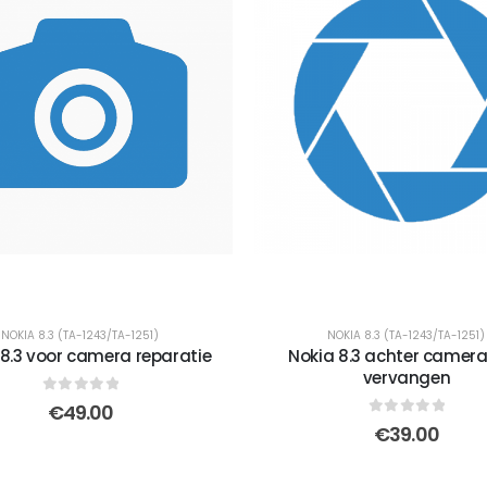
NOKIA 8.3 (TA-1243/TA-1251)
NOKIA 8.3 (TA-1243/TA-1251)
 8.3 voor camera reparatie
Nokia 8.3 achter camera
vervangen
0
out of 5
€
49.00
0
out of 5
€
39.00