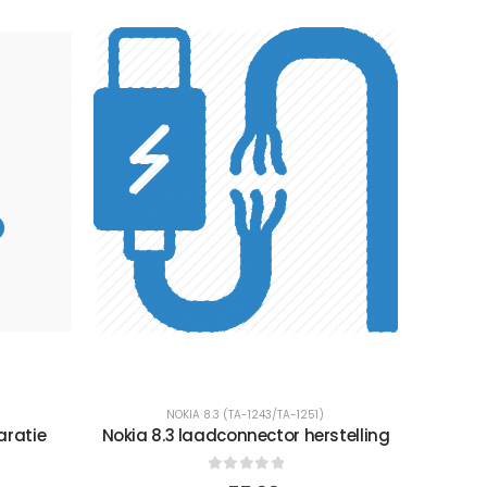
NOKIA 8.3 (TA-1243/TA-1251)
aratie
Nokia 8.3 laadconnector herstelling
0
out of 5