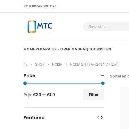
YOU BREAK WE FIX!
HOME
REPARATIE
OVER ONS
FAQ’S
DIENSTEN
SHOP
NOKIA
NOKIA 8.3 (TA-1243/TA-1251)
Price
Sorteren 
Prijs:
€30
—
€110
Filter
Min.
Max.
prijs
prijs
Featured