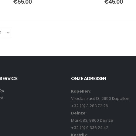
€
55.00
€
45.00
SERVICE
ONZE ADRESSEN
Qs
Kapellen
:
nt
Vredestraat 13, 2950 Kapellen
+32 (0) 3 283 72 26
Deinze
:
Markt 83, 9800 Deinze
+32 (0) 9 336 24 42
Kortrijk
: