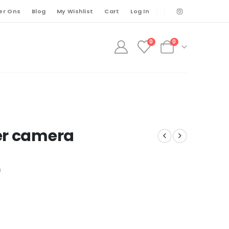
er Ons
Blog
My Wishlist
Cart
Log In
0
0
er camera
)