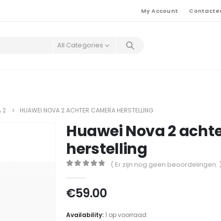
My Account
Contacte
All Categories
 2
HUAWEI NOVA 2 ACHTER CAMERA HERSTELLING
Huawei Nova 2 acht
herstelling
( Er zijn nog geen beoordelingen. 
0
out of 5
€
59.00
Availability:
1 op voorraad