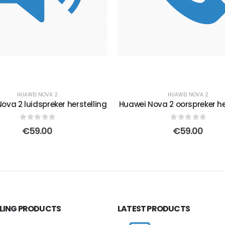
HUAWEI NOVA 2
HUAWEI NOVA 2
ova 2 luidspreker herstelling
Huawei Nova 2 oorspreker he
0
out of 5
0
out of 5
€
59.00
€
59.00
LLING PRODUCTS
LATEST PRODUCTS