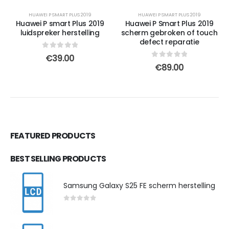
HUAWEI P SMART PLUS 2019
HUAWEI P SMART PLUS 2019
Huawei P smart Plus 2019
Huawei P Smart Plus 2019
luidspreker herstelling
scherm gebroken of touch
defect reparatie
0
out of 5
€
39.00
0
out of 5
€
89.00
FEATURED PRODUCTS
BEST SELLING PRODUCTS
Samsung Galaxy S25 FE scherm herstelling
0
out of 5