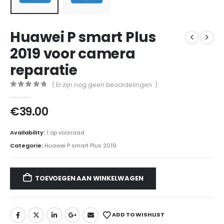
Huawei P smart Plus
2019 voor camera
reparatie
( Er zijn nog geen beoordelingen. )
0
out of 5
€
39.00
Availability:
1 op voorraad
Categorie:
Huawei P smart Plus 2019
TOEVOEGEN AAN WINKELWAGEN
ADD TO WISHLIST