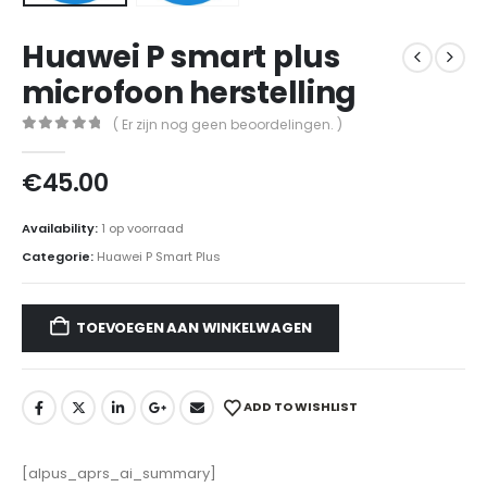
Huawei P smart plus
microfoon herstelling
( Er zijn nog geen beoordelingen. )
0
out of 5
€
45.00
Availability:
1 op voorraad
Categorie:
Huawei P Smart Plus
TOEVOEGEN AAN WINKELWAGEN
ADD TO WISHLIST
[alpus_aprs_ai_summary]