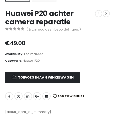
Huawei P20 achter
camera reparatie
( Er zijn nog geen beoordelingen. )
0
out of 5
€
49.00
Availability:
1 op voorraad
Categorie:
Huawei P20
TOEVOEGEN AAN WINKELWAGEN
ADD TO WISHLIST
[alpus_aprs_ai_summary]