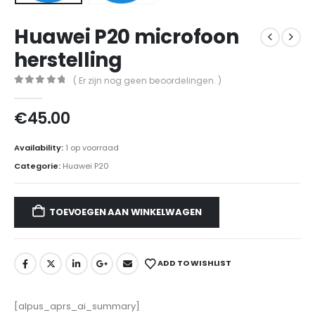
Huawei P20 microfoon
herstelling
( Er zijn nog geen beoordelingen. )
0
out of 5
€
45.00
Availability:
1 op voorraad
Categorie:
Huawei P20
TOEVOEGEN AAN WINKELWAGEN
ADD TO WISHLIST
[alpus_aprs_ai_summary]