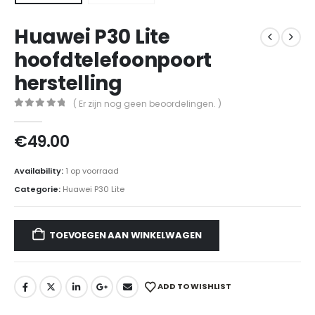
Huawei P30 Lite
hoofdtelefoonpoort
herstelling
( Er zijn nog geen beoordelingen. )
0
out of 5
€
49.00
Availability:
1 op voorraad
Categorie:
Huawei P30 Lite
TOEVOEGEN AAN WINKELWAGEN
ADD TO WISHLIST