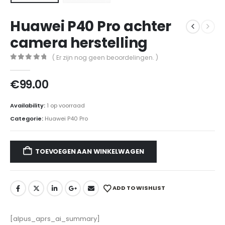
Huawei P40 Pro achter
camera herstelling
( Er zijn nog geen beoordelingen. )
0
out of 5
€
99.00
Availability:
1 op voorraad
Categorie:
Huawei P40 Pro
TOEVOEGEN AAN WINKELWAGEN
ADD TO WISHLIST
[alpus_aprs_ai_summary]