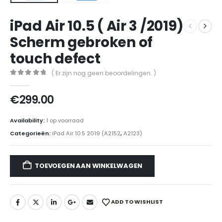
iPad Air 10.5 ( Air 3 /2019)
Scherm gebroken of
touch defect
( Er zijn nog geen beoordelingen. )
0
out of 5
€
299.00
Availability:
1 op voorraad
Categorieën:
iPad Air 10.5 2019 (A2152
,
A2123)
TOEVOEGEN AAN WINKELWAGEN
ADD TO WISHLIST