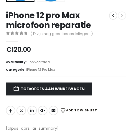
iPhone 12 pro Max
microfoon reparatie
( Er zijn nog geen beoordelingen. )
0
out of 5
€
120.00
Availability:
1 op voorraad
Categorie:
iPhone 12 Pro Max
TOEVOEGEN AAN WINKELWAGEN
ADD TO WISHLIST
[alpus_aprs_ai_summary]