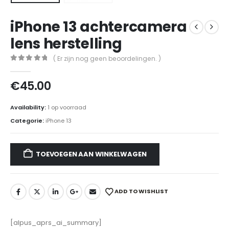
iPhone 13 achtercamera
lens herstelling
( Er zijn nog geen beoordelingen. )
0
out of 5
€
45.00
Availability:
1 op voorraad
Categorie:
iPhone 13
TOEVOEGEN AAN WINKELWAGEN
ADD TO WISHLIST
[alpus_aprs_ai_summary]