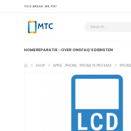
YOU BREAK WE FIX!
HOME
REPARATIE
OVER ONS
FAQ’S
DIENSTEN
SHOP
APPLE
,
IPHONE
,
IPHONE 16 PRO MAX
IPHON