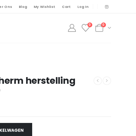
er Ons
Blog
My Wishlist
Cart
Log In
0
0
herm herstelling
)
NKELWAGEN