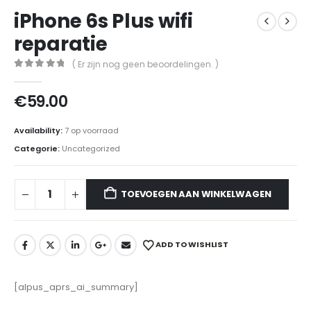
iPhone 6s Plus wifi
reparatie
( Er zijn nog geen beoordelingen. )
0
out of 5
€
59.00
Availability:
7 op voorraad
Categorie:
Uncategorized
TOEVOEGEN AAN WINKELWAGEN
ADD TO WISHLIST
[alpus_aprs_ai_summary]