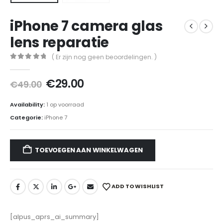
iPhone 7 camera glas
lens reparatie
( Er zijn nog geen beoordelingen. )
0
out of 5
Oorspronkelijke
Huidige
€
29.00
€
49.00
prijs
prijs
was:
is:
Availability:
1 op voorraad
€49.00.
€29.00.
Categorie:
iPhone 7
TOEVOEGEN AAN WINKELWAGEN
ADD TO WISHLIST
[alpus_aprs_ai_summary]