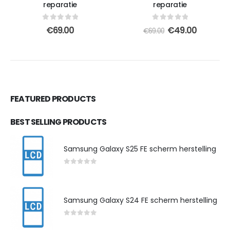
reparatie
reparatie
0
out of 5
0
out of 5
Oorspronkelijk
Huidige
€
69.00
€
49.00
€
69.00
prijs
prijs
was:
is:
€69.00.
€49.00.
FEATURED PRODUCTS
BEST SELLING PRODUCTS
Samsung Galaxy S25 FE scherm herstelling
0
out of 5
Samsung Galaxy S24 FE scherm herstelling
0
out of 5