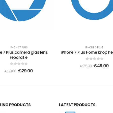
IPHONE 7 PLUS
IPHONE 7 PLUS
e 7 Plus camera glas lens
iPhone 7 Plus Home knop her
reparatie
0
out of 5
Oorspronk
H
€
49.00
€
75.00
0
out of 5
prijs
pr
Oorspronkelijke
Huidige
€
29.00
€
59.00
was:
is:
prijs
prijs
€75.00.
€4
was:
is:
€59.00.
€29.00.
LLING PRODUCTS
LATEST PRODUCTS