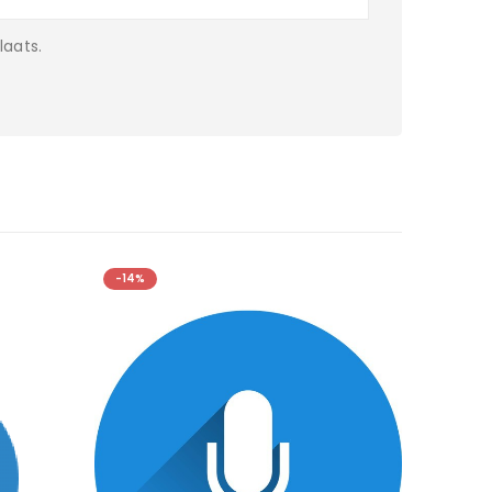
laats.
-14%