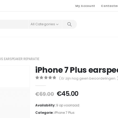
My Account
Contacte
All Categories
LUS EARSPEAKER REPARATIE
iPhone 7 Plus earspe
( Er zijn nog geen beoordelingen. 
0
out of 5
Oorspronkelijke
Huidige
€
45.00
€
69.00
prijs
prijs
was:
is:
Availability:
9 op voorraad
€69.00.
€45.00.
Categorie:
iPhone 7 Plus