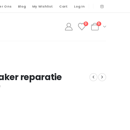
er Ons
Blog
My Wishlist
Cart
Log In
0
0
aker reparatie
)