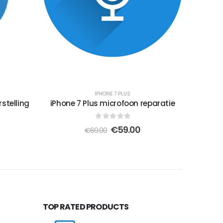
IPHONE 7 PLUS
stelling
iPhone 7 Plus microfoon reparatie
0
out of 5
elijke
uidige
Oorspronkelijke
Huidige
€
59.00
€
69.00
ijs
prijs
prijs
was:
is:
9.00.
€69.00.
€59.00.
TOP RATED PRODUCTS