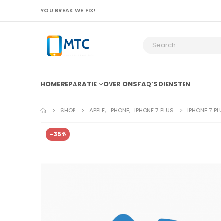
YOU BREAK WE FIX!
HOME
REPARATIE
OVER ONS
FAQ’S
DIENSTEN
SHOP
APPLE
,
IPHONE
,
IPHONE 7 PLUS
IPHONE 7 P
-35%