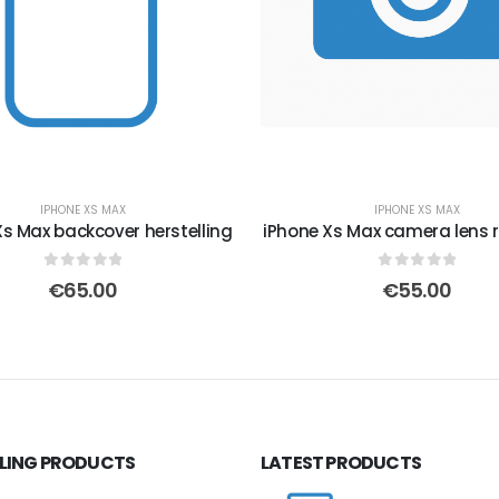
IPHONE XS MAX
IPHONE XS MAX
Xs Max backcover herstelling
iPhone Xs Max camera lens 
0
out of 5
0
out of 5
€
65.00
€
55.00
LLING PRODUCTS
LATEST PRODUCTS