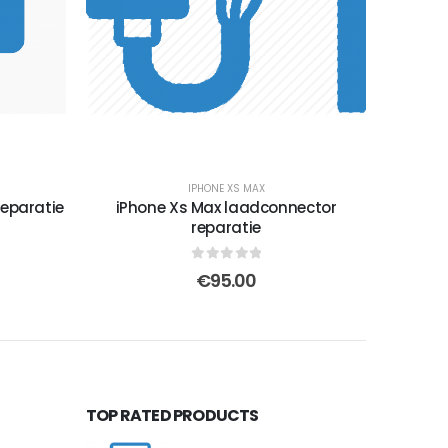
IPHONE XS MAX
reparatie
iPhone Xs Max laadconnector
reparatie
0
out of 5
€
95.00
TOP RATED PRODUCTS