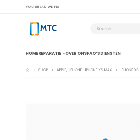
YOU BREAK WE FIX!
HOME
REPARATIE
OVER ONS
FAQ’S
DIENSTEN
SHOP
APPLE
,
IPHONE
,
IPHONE XS MAX
IPHONE XS