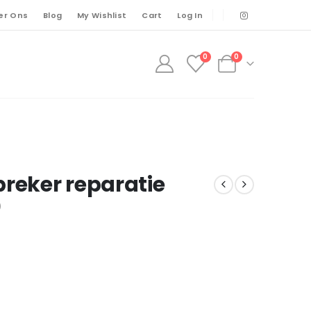
er Ons
Blog
My Wishlist
Cart
Log In
0
0
preker reparatie
)