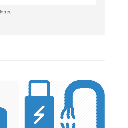
laats.