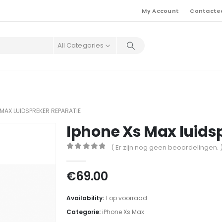
My Account
Contacte
All Categories
 MAX LUIDSPREKER REPARATIE
Iphone Xs Max luids
( Er zijn nog geen beoordelingen. 
0
out of 5
€
69.00
Availability:
1 op voorraad
Categorie:
iPhone Xs Max