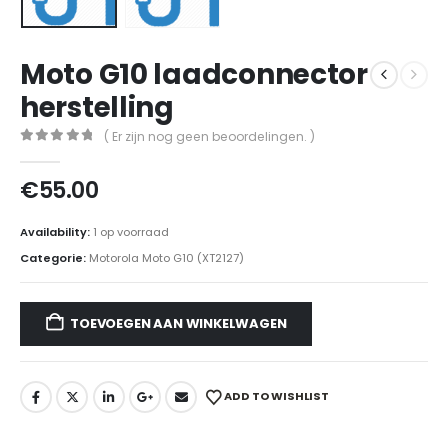
Moto G10 laadconnector
herstelling
( Er zijn nog geen beoordelingen. )
0
out of 5
€
55.00
Availability:
1 op voorraad
Categorie:
Motorola Moto G10 (XT2127)
TOEVOEGEN AAN WINKELWAGEN
ADD TO WISHLIST