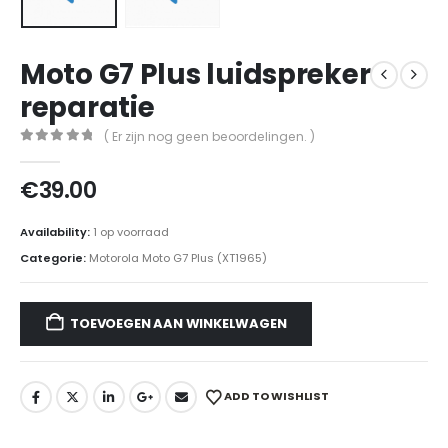
Moto G7 Plus luidspreker
reparatie
( Er zijn nog geen beoordelingen. )
0
out of 5
€
39.00
Availability:
1 op voorraad
Categorie:
Motorola Moto G7 Plus (XT1965)
TOEVOEGEN AAN WINKELWAGEN
ADD TO WISHLIST