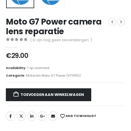
Moto G7 Power camera
lens reparatie
( Er zijn nog geen beoordelingen. )
0
out of 5
€
29.00
Availability:
1 op voorraad
Categorie:
Motorola Moto G7 Power (XT1955)
TOEVOEGEN AAN WINKELWAGEN
ADD TO WISHLIST