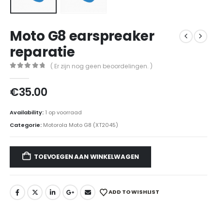
Moto G8 earspreaker
reparatie
( Er zijn nog geen beoordelingen. )
0
out of 5
€
35.00
Availability:
1 op voorraad
Categorie:
Motorola Moto G8 (XT2045)
TOEVOEGEN AAN WINKELWAGEN
ADD TO WISHLIST