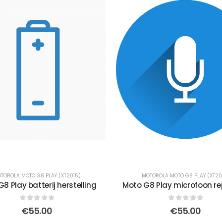
TOROLA MOTO G8 PLAY (XT2015)
MOTOROLA MOTO G8 PLAY (XT20
8 Play batterij herstelling
Moto G8 Play microfoon re
0
out of 5
0
out of 5
€
55.00
€
55.00