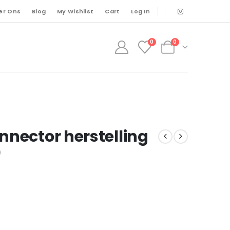
er Ons
Blog
My Wishlist
Cart
Log In
0
0
nnector herstelling
)