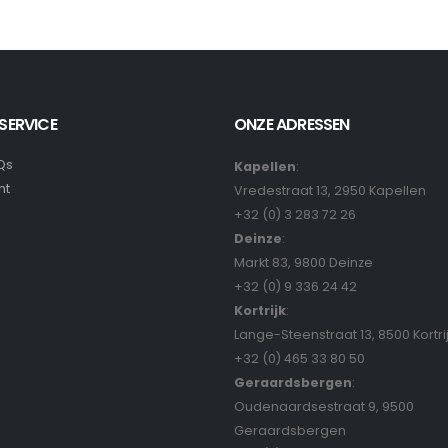
SERVICE
ONZE ADRESSEN
Qs
Kapellen
:
nt
Vredestraat 13, 2950 Kapellen
+32 (0) 3 283 72 26
Deinze
:
Markt 83, 9800 Deinze
+32 (0) 9 336 24 42
Kortrijk
:
Lange-Steenstraat 13, 8500 Kortri
+32 (0) 465 33 80 50
Geraardsbergen
:
Oudenaardsestraat 9, 9500
Geraardsbergen