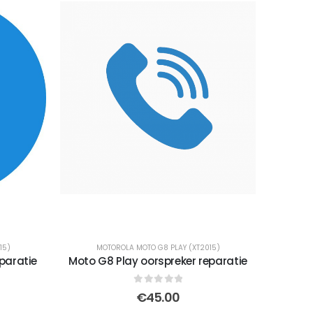
15)
MOTOROLA MOTO G8 PLAY (XT2015)
paratie
Moto G8 Play oorspreker reparatie
0
out of 5
€
45.00