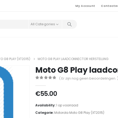
My Account
Contacte
All Categories
 G8 PLAY (XT2015)
MOTO G8 PLAY LAADCONNECTOR HERSTELLING
Moto G8 Play laadco
( Er zijn nog geen beoordelingen. 
0
out of 5
€
55.00
Availability:
1 op voorraad
Categorie:
Motorola Moto G8 Play (XT2015)