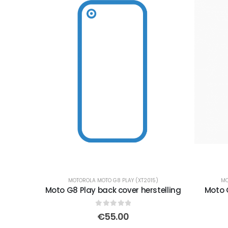
MOTOROLA MOTO G8 PLAY (XT2015)
MO
Moto G8 Play back cover herstelling
Moto G
0
out of 5
€
55.00