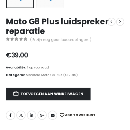
Moto G8 Plus luidspreker
reparatie
( Er zijn nog geen beoordelingen. )
0
out of 5
€
39.00
Availability:
1 op voorraad
Categorie:
Motorola Moto G8 Plus (XT2019)
TOEVOEGEN AAN WINKELWAGEN
ADD TO WISHLIST