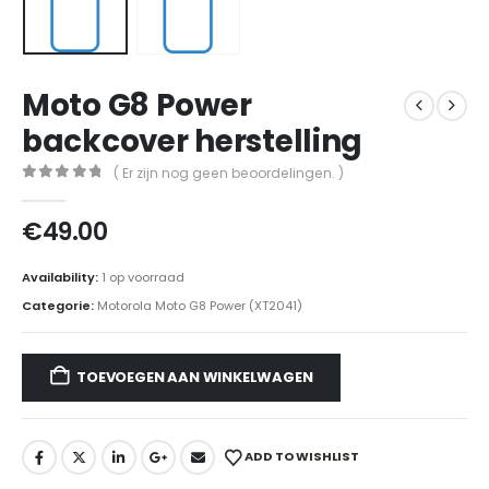
Moto G8 Power
backcover herstelling
( Er zijn nog geen beoordelingen. )
0
out of 5
€
49.00
Availability:
1 op voorraad
Categorie:
Motorola Moto G8 Power (XT2041)
TOEVOEGEN AAN WINKELWAGEN
ADD TO WISHLIST