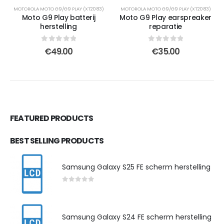
MOTOROLA MOTO G9/G9 PLAY (XT2083)
MOTOROLA MOTO G9/G9 PLAY (XT2083)
Moto G9 Play batterij
Moto G9 Play earspreaker
herstelling
reparatie
0
out of 5
0
out of 5
€
49.00
€
35.00
FEATURED PRODUCTS
BEST SELLING PRODUCTS
Samsung Galaxy S25 FE scherm herstelling
0
out of 5
Samsung Galaxy S24 FE scherm herstelling