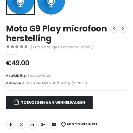
Moto G9 Play microfoon
herstelling
( Er zijn nog geen beoordelingen. )
0
out of 5
€
49.00
Availability:
1 op voorraad
Categorie:
Motorola Moto G9/G9 Play (XT2083)
TOEVOEGEN AAN WINKELWAGEN
ADD TO WISHLIST