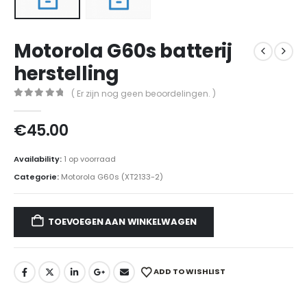
Motorola G60s batterij
herstelling
( Er zijn nog geen beoordelingen. )
0
out of 5
€
45.00
Availability:
1 op voorraad
Categorie:
Motorola G60s (XT2133-2)
TOEVOEGEN AAN WINKELWAGEN
ADD TO WISHLIST