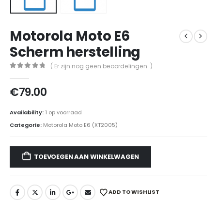
Motorola Moto E6
Scherm herstelling
( Er zijn nog geen beoordelingen. )
0
out of 5
€
79.00
Availability:
1 op voorraad
Categorie:
Motorola Moto E6 (XT2005)
TOEVOEGEN AAN WINKELWAGEN
ADD TO WISHLIST