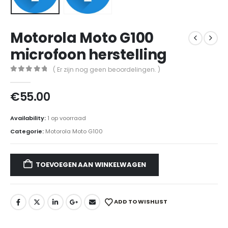
Motorola Moto G100
microfoon herstelling
( Er zijn nog geen beoordelingen. )
0
out of 5
€
55.00
Availability:
1 op voorraad
Categorie:
Motorola Moto G100
TOEVOEGEN AAN WINKELWAGEN
ADD TO WISHLIST