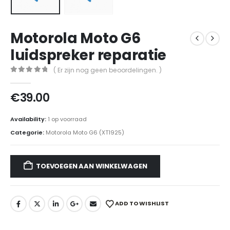
Motorola Moto G6
luidspreker reparatie
( Er zijn nog geen beoordelingen. )
0
out of 5
€
39.00
Availability:
1 op voorraad
Categorie:
Motorola Moto G6 (XT1925)
TOEVOEGEN AAN WINKELWAGEN
ADD TO WISHLIST