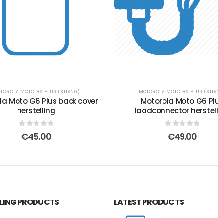
TOROLA MOTO G6 PLUS (XT1926)
MOTOROLA MOTO G6 PLUS (XT19
la Moto G6 Plus back cover
Motorola Moto G6 Pl
herstelling
laadconnector herstell
0
out of 5
0
out of 5
€
45.00
€
49.00
LLING PRODUCTS
LATEST PRODUCTS