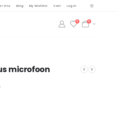
er Ons
Blog
My Wishlist
Cart
Log In
0
0
us microfoon
)