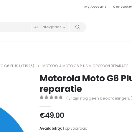
My Account
Contacte
All Categories
 G6 PLUS (XT1926)
MOTOROLA MOTO G6 PLUS MICROFOON REPARATIE
Motorola Moto G6 Pl
reparatie
( Er zijn nog geen beoordelingen. 
0
out of 5
€
49.00
Availability:
1 op voorraad