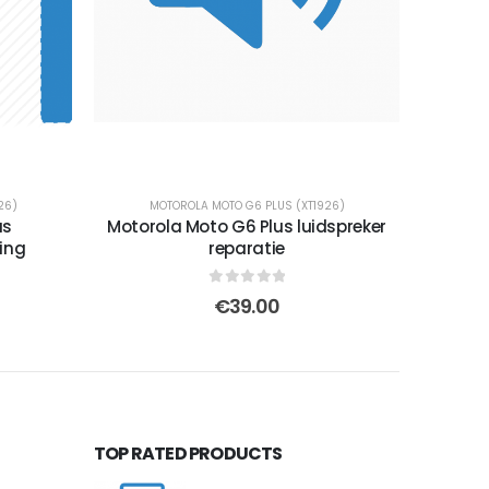
26)
MOTOROLA MOTO G6 PLUS (XT1926)
us
Motorola Moto G6 Plus luidspreker
ing
reparatie
0
out of 5
€
39.00
TOP RATED PRODUCTS