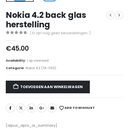
Nokia 4.2 back glas
herstelling
( Er zijn nog geen beoordelingen. )
0
out of 5
€
45.00
Availability:
1 op voorraad
Categorie:
Nokia 4.2 (TA-1133)
TOEVOEGEN AAN WINKELWAGEN
ADD TO WISHLIST
[alpus_aprs_ai_summary]