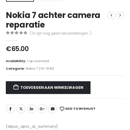
Nokia 7 achter camera
reparatie
( Er zijn nog geen beoordelingen. )
0
out of 5
€
65.00
Availability:
1 op voorraad
Categorie:
Nokia 7 (TA-1041)
TOEVOEGEN AAN WINKELWAGEN
ADD TO WISHLIST
[alpus_aprs_ai_summary]