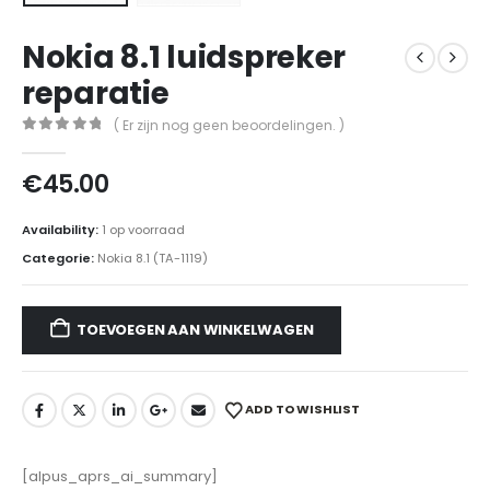
Nokia 8.1 luidspreker
reparatie
( Er zijn nog geen beoordelingen. )
0
out of 5
€
45.00
Availability:
1 op voorraad
Categorie:
Nokia 8.1 (TA-1119)
TOEVOEGEN AAN WINKELWAGEN
ADD TO WISHLIST
[alpus_aprs_ai_summary]