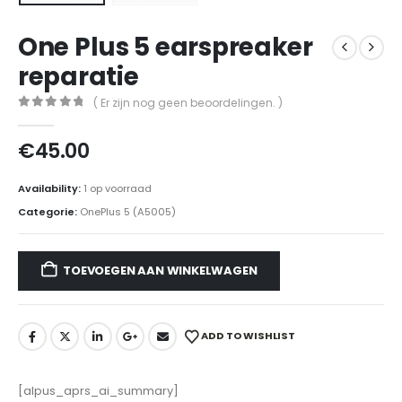
One Plus 5 earspreaker
reparatie
( Er zijn nog geen beoordelingen. )
0
out of 5
€
45.00
Availability:
1 op voorraad
Categorie:
OnePlus 5 (A5005)
TOEVOEGEN AAN WINKELWAGEN
ADD TO WISHLIST
[alpus_aprs_ai_summary]