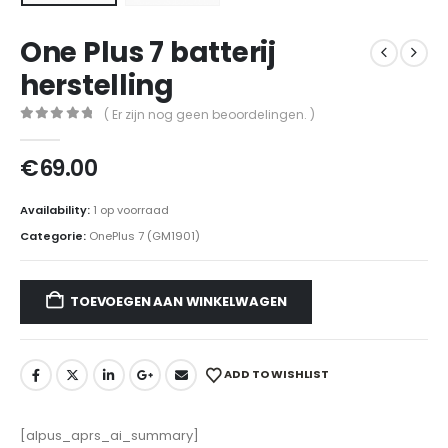
One Plus 7 batterij
herstelling
( Er zijn nog geen beoordelingen. )
0
out of 5
€
69.00
Availability:
1 op voorraad
Categorie:
OnePlus 7 (GM1901)
TOEVOEGEN AAN WINKELWAGEN
ADD TO WISHLIST
[alpus_aprs_ai_summary]