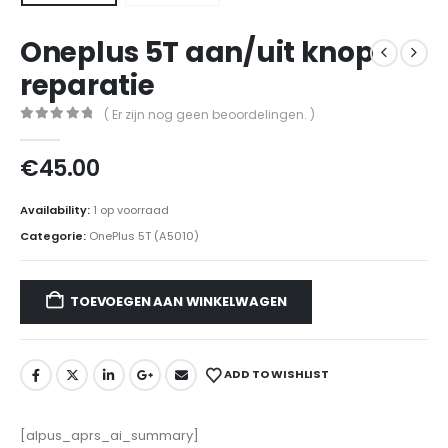
Oneplus 5T aan/uit knop
reparatie
( Er zijn nog geen beoordelingen. )
0
out of 5
€
45.00
Availability:
1 op voorraad
Categorie:
OnePlus 5T (A5010)
TOEVOEGEN AAN WINKELWAGEN
ADD TO WISHLIST
[alpus_aprs_ai_summary]