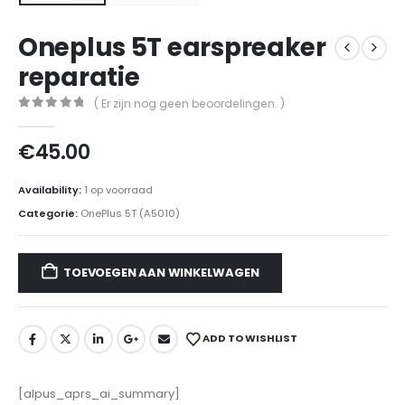
Oneplus 5T earspreaker
reparatie
( Er zijn nog geen beoordelingen. )
0
out of 5
€
45.00
Availability:
1 op voorraad
Categorie:
OnePlus 5T (A5010)
TOEVOEGEN AAN WINKELWAGEN
ADD TO WISHLIST
[alpus_aprs_ai_summary]