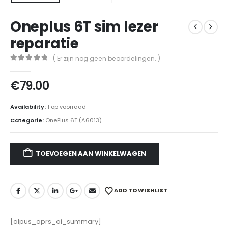
Oneplus 6T sim lezer
reparatie
( Er zijn nog geen beoordelingen. )
0
out of 5
€
79.00
Availability:
1 op voorraad
Categorie:
OnePlus 6T (A6013)
TOEVOEGEN AAN WINKELWAGEN
ADD TO WISHLIST
[alpus_aprs_ai_summary]