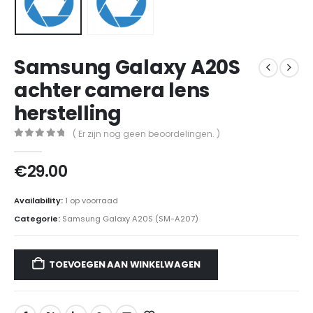
Samsung Galaxy A20S
achter camera lens
herstelling
( Er zijn nog geen beoordelingen. )
0
out of 5
€
29.00
Availability:
1 op voorraad
Categorie:
Samsung Galaxy A20S (SM-A207)
TOEVOEGEN AAN WINKELWAGEN