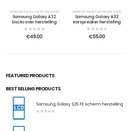
SAMSUNG GALAXY A32 5G (SM-A326)
SAMSUNG GALAXY A32 5G (SM-A326)
Samsung Galaxy A32
Samsung Galaxy A32
backcover herstelling
earspreaker herstelling
0
out of 5
0
out of 5
€
49.00
€
55.00
FEATURED PRODUCTS
BEST SELLING PRODUCTS
Samsung Galaxy S25 FE scherm herstelling
0
out of 5