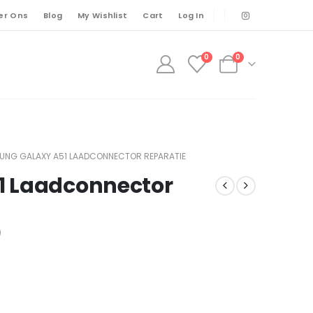
er Ons
Blog
My Wishlist
Cart
Log In
0
0
UNG GALAXY A51 LAADCONNECTOR REPARATIE
1 Laadconnector
)