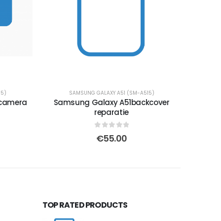
15)
SAMSUNG GALAXY A51 (SM-A515)
 camera
Samsung Galaxy A51backcover
reparatie
0
out of 5
€
55.00
TOP RATED PRODUCTS