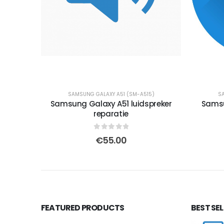
SAMSUNG GALAXY A51 (SM-A515)
SA
Samsung Galaxy A51 luidspreker
Samsu
reparatie
0
out of 5
€
55.00
FEATURED PRODUCTS
BEST SE