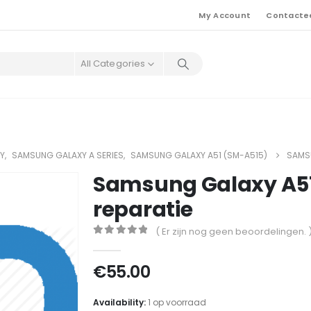
My Account
Contacte
All Categories
Y
,
SAMSUNG GALAXY A SERIES
,
SAMSUNG GALAXY A51 (SM-A515)
SAMS
Samsung Galaxy A5
reparatie
( Er zijn nog geen beoordelingen. 
0
out of 5
€
55.00
Availability:
1 op voorraad