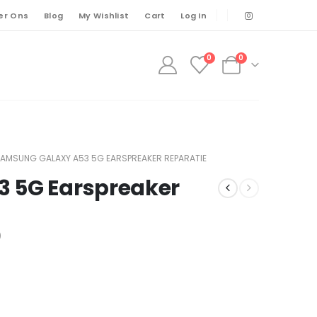
er Ons
Blog
My Wishlist
Cart
Log In
0
0
AMSUNG GALAXY A53 5G EARSPREAKER REPARATIE
 5G Earspreaker
)