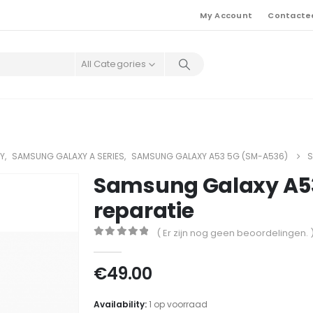
My Account
Contacte
All Categories
Y
,
SAMSUNG GALAXY A SERIES
,
SAMSUNG GALAXY A53 5G (SM-A536)
S
Samsung Galaxy A53
reparatie
( Er zijn nog geen beoordelingen. 
0
out of 5
€
49.00
Availability:
1 op voorraad