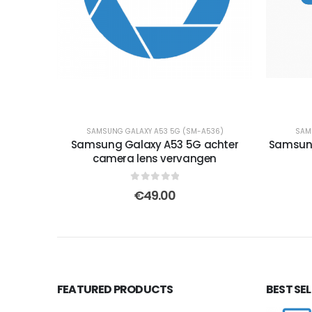
SAMSUNG GALAXY A53 5G (SM-A536)
SAM
Samsung Galaxy A53 5G achter
Samsung
camera lens vervangen
0
out of 5
€
49.00
FEATURED PRODUCTS
BEST SE