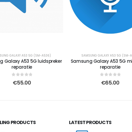
SUNG GALAXY A53 5G (SM-A536)
SAMSUNG GALAXY A53 5G (SM-A
 Galaxy A53 5G luidspreker
Samsung Galaxy A53 5G mi
reparatie
reparatie
0
out of 5
0
out of 5
€
55.00
€
65.00
LLING PRODUCTS
LATEST PRODUCTS