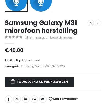
Samsung Galaxy M31
microfoon herstelling
( Er zijn nog geen beoordelingen. )
0
out of 5
€
49.00
Availability:
1 op voorraad
Categorie:
Samsung Galaxy M31 (SM-M315)
TOEVOEGEN AAN WINKELWAGEN
ADD TO WISHLIST