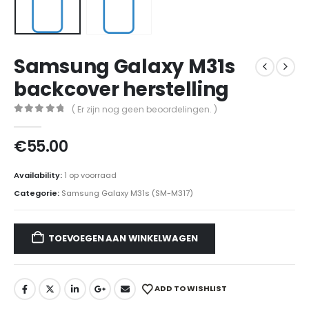
Samsung Galaxy M31s
backcover herstelling
( Er zijn nog geen beoordelingen. )
0
out of 5
€
55.00
Availability:
1 op voorraad
Categorie:
Samsung Galaxy M31s (SM-M317)
TOEVOEGEN AAN WINKELWAGEN
ADD TO WISHLIST