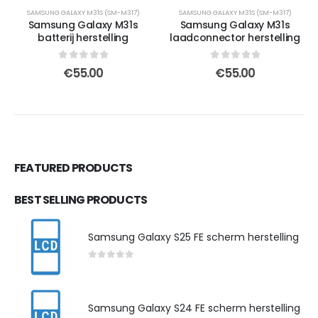
SAMSUNG GALAXY M31S (SM-M317)
SAMSUNG GALAXY M31S (SM-M317)
Samsung Galaxy M31s
Samsung Galaxy M31s
batterij herstelling
laadconnector herstelling
0
out of 5
0
out of 5
€
55.00
€
55.00
FEATURED PRODUCTS
BEST SELLING PRODUCTS
Samsung Galaxy S25 FE scherm herstelling
0
out of 5
Samsung Galaxy S24 FE scherm herstelling