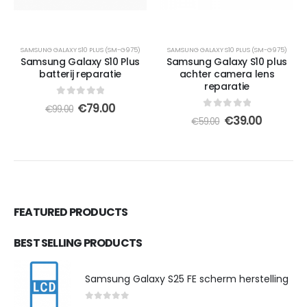
SAMSUNG GALAXY S10 PLUS (SM-G975)
SAMSUNG GALAXY S10 PLUS (SM-G975)
Samsung Galaxy S10 Plus
Samsung Galaxy S10 plus
batterij reparatie
achter camera lens
reparatie
0
out of 5
Oorspronkelijke
Huidige
€
79.00
€
99.00
0
out of 5
prijs
prijs
Oorspronkelijk
Huidige
€
39.00
€
59.00
was:
is:
prijs
prijs
€99.00.
€79.00.
was:
is:
€59.00.
€39.00.
FEATURED PRODUCTS
BEST SELLING PRODUCTS
Samsung Galaxy S25 FE scherm herstelling
0
out of 5