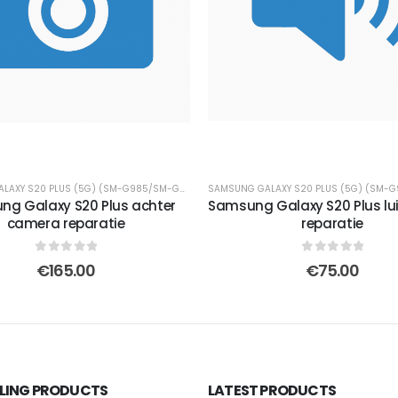
SAMSUNG GALAXY S20 PLUS (5G) (SM-G985/SM-G986)
g Galaxy S20 Plus achter
Samsung Galaxy S20 Plus lu
camera reparatie
reparatie
0
out of 5
0
out of 5
€
165.00
€
75.00
LLING PRODUCTS
LATEST PRODUCTS