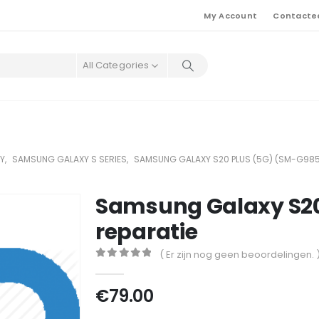
My Account
Contacte
All Categories
Y
,
SAMSUNG GALAXY S SERIES
,
SAMSUNG GALAXY S20 PLUS (5G) (SM-G98
Samsung Galaxy S20
reparatie
( Er zijn nog geen beoordelingen. 
0
out of 5
€
79.00