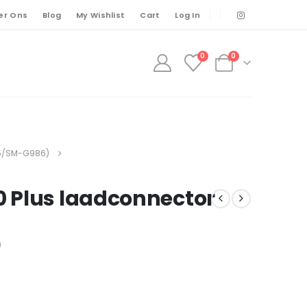
er Ons
Blog
My Wishlist
Cart
Log In
0
0
5/SM-G986)
 Plus laadconnector
)