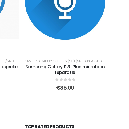
SAMSUNG GALAXY S20 PLUS (5G) (SM-G985/SM-G986)
SAMSUNG GALAXY S20 PLUS (5G) (SM-G985/SM-G986)
idspreker
Samsung Galaxy S20 Plus microfoon
reparatie
0
out of 5
€
85.00
TOP RATED PRODUCTS