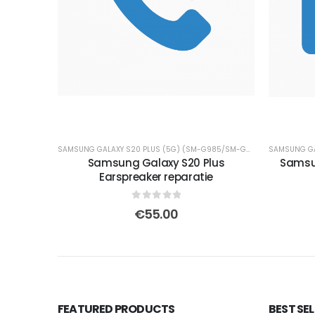
SAMSUNG GALAXY S20 PLUS (5G) (SM-G985/SM-G986)
Samsung Galaxy S20 Plus
Samsun
Earspreaker reparatie
0
out of 5
€
55.00
FEATURED PRODUCTS
BEST SE