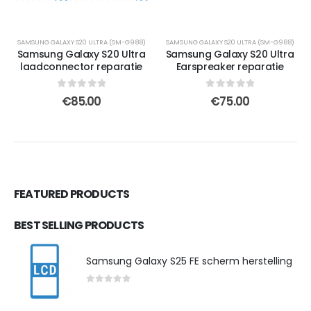
SAMSUNG GALAXY S20 ULTRA (SM-G988)
SAMSUNG GALAXY S20 ULTRA (SM-G988)
Samsung Galaxy S20 Ultra
Samsung Galaxy S20 Ultra
laadconnector reparatie
Earspreaker reparatie
0
out of 5
0
out of 5
€
85.00
€
75.00
FEATURED PRODUCTS
BEST SELLING PRODUCTS
Samsung Galaxy S25 FE scherm herstelling
0
out of 5