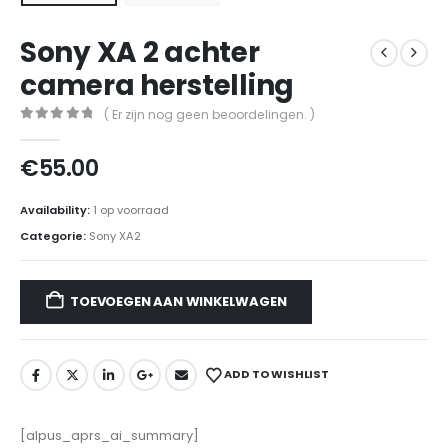
Sony XA 2 achter
camera herstelling
( Er zijn nog geen beoordelingen. )
0
out of 5
€
55.00
Availability:
1 op voorraad
Categorie:
Sony XA2
TOEVOEGEN AAN WINKELWAGEN
ADD TO WISHLIST
[alpus_aprs_ai_summary]